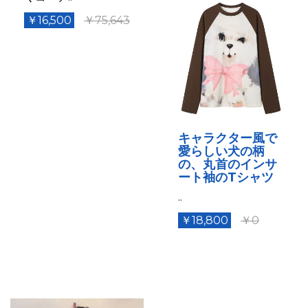
￥16,500
￥75,643
キャラクター風で
愛らしい犬の柄
の、丸首のインサ
ート袖のTシャツ
..
￥18,800
￥0