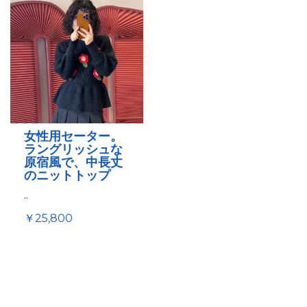
女性用セーター。
ラングリッシュな
原宿風で、中長丈
のニットトップ
..
￥25,800