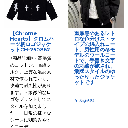
【Chrome
重厚感のあるレト
Hearts】クロムハ
ロな色分けストラ
ーツ柄ロゴジャケ
イプの綿入れコー
ットCH-250862
ト。男性用の冬モ
デルのウールコー
<商品詳細>・高品質
トで、手書き文字
のコットン、高級シ
の刺繍が施され、
潮牌スタイルのゆ
ルク、上質な混紡素
ったりしたジャケ
材で作られており、
ットです
快適で耐久性があり
..
ます。・象徴的なロ
ゴをプリントしてス
￥25,800
タイルを加えまし
た。・日常の様々な
シーンに馴染みやす
くコーデ..